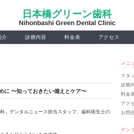
日本橋グリーン歯科
Nihonbashi Green Dental Clinic
紹介
診療内容
料金表
アクセス
メニ
スタ
診療
めに 〜知っておきたい備えとケア〜
料金
アク
科」デンタルニュース担当スタッフ、歯科衛生士の
お問
デン