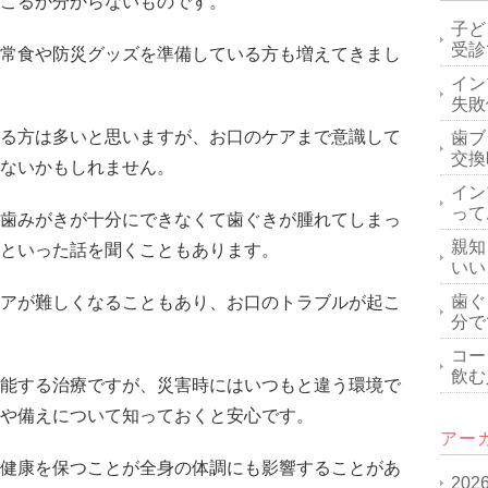
こるか分からないものです。
子ど
受診
常食や防災グッズを準備している方も増えてきまし
イン
失敗
る方は多いと思いますが、お口のケアまで意識して
歯ブ
交換
ないかもしれません。
イン
って
歯みがきが十分にできなくて歯ぐきが腫れてしまっ
親知
といった話を聞くこともあります。
いい
歯ぐ
アが難しくなることもあり、お口のトラブルが起こ
分で
コー
飲む
能する治療ですが、災害時にはいつもと違う環境で
や備えについて知っておくと安心です。
アー
健康を保つことが全身の体調にも影響することがあ
202