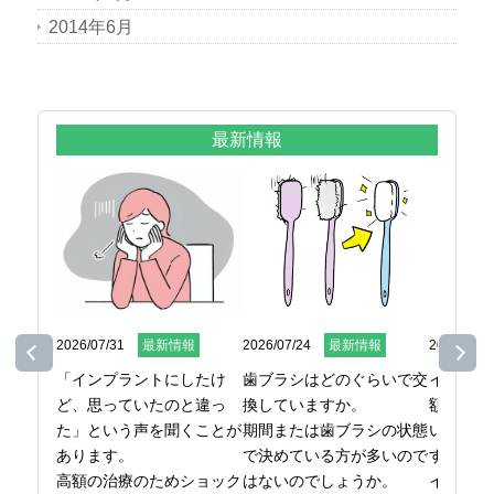
2014年6月
最新情報
2026/07/31
最新情報
2026/07/24
最新情報
2026/07/1
「インプラントにしたけ
歯ブラシはどのぐらいで交
インプラ
ど、思っていたのと違っ
換していますか。

額になる
た」という声を聞くことが
期間または歯ブラシの状態
いという
あります。

で決めている方が多いので
す。

高額の治療のためショック
はないのでしょうか。

インプラ