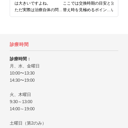
は大きいですよね。

ここでは交換時期の目安と
治療では
ただ実際は治療自体の問題
替え時を見極めるポイント
い理由に
というより、事前の確認、
をまとめています。

がありま
準備が不足したケースが多
日本橋で歯医者をお探しな
ここでは
いです。

ら、日本橋の歯医者、日本
用の内訳
ここでは後悔しないために
橋グリーン歯科までどう
ントをお
知っておきたいことを解説
ぞ。
インプラ
診療時間
しています。

は、日本
日本橋で歯医者をお探しな
橋グリー
診療時間：
ら、日本橋グリーン歯科ま
ぞ。
月、水、金曜日
でどうぞ。
10:00〜13:30
14:30〜19:00
火、木曜日
9:30～13:00
14:00～19:00
土曜日（第2のみ）