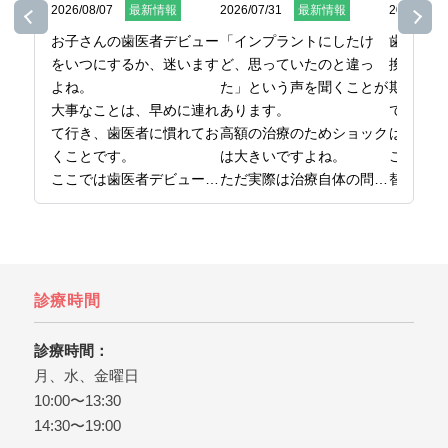
2026/08/07
最新情報
2026/07/31
最新情報
2026/07/2
お子さんの歯医者デビュー
「インプラントにしたけ
歯ブラシ
をいつにするか、迷います
ど、思っていたのと違っ
換してい
よね。

た」という声を聞くことが
期間また
大事なことは、早めに連れ
あります。

で決めて
て行き、歯医者に慣れてお
高額の治療のためショック
はないの
くことです。

は大きいですよね。

ここでは
ここでは歯医者デビューの
ただ実際は治療自体の問題
替え時を
時期から、最初の受診で気
というより、事前の確認、
をまとめ
をつけたいことまでお伝え
準備が不足したケースが多
日本橋で
しています。

いです。

ら、日本
お子さんの歯医者デビュー
ここでは後悔しないために
橋グリー
を考えたら、日本橋の歯医
知っておきたいことを解説
ぞ。
診療時間
者、日本橋グリーン歯科ま
しています。

日本橋で歯医者をお探しな
診療時間：
ら、日本橋グリーン歯科ま
月、水、金曜日
でどうぞ。
10:00〜13:30
14:30〜19:00