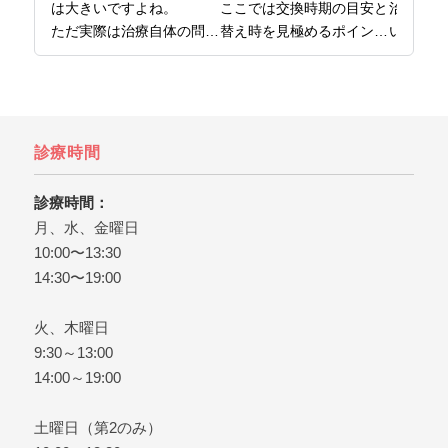
は大きいですよね。

ここでは交換時期の目安と
治療では
ただ実際は治療自体の問題
替え時を見極めるポイント
い理由に
というより、事前の確認、
をまとめています。

がありま
準備が不足したケースが多
日本橋で歯医者をお探しな
ここでは
いです。

ら、日本橋の歯医者、日本
用の内訳
ここでは後悔しないために
橋グリーン歯科までどう
ントをお
知っておきたいことを解説
ぞ。
インプラ
診療時間
しています。

は、日本
日本橋で歯医者をお探しな
橋グリー
診療時間：
ら、日本橋グリーン歯科ま
ぞ。
月、水、金曜日
でどうぞ。
10:00〜13:30
14:30〜19:00
火、木曜日
9:30～13:00
14:00～19:00
土曜日（第2のみ）