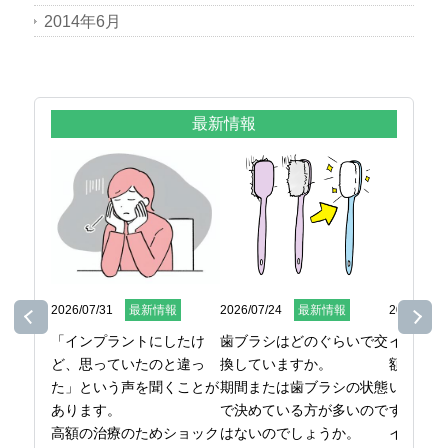
2014年6月
最新情報
2026/07/31
最新情報
2026/07/24
最新情報
2026/07/1
「インプラントにしたけ
歯ブラシはどのぐらいで交
インプラ
ど、思っていたのと違っ
換していますか。

額になる
た」という声を聞くことが
期間または歯ブラシの状態
いという
あります。

で決めている方が多いので
す。

高額の治療のためショック
はないのでしょうか。

インプラ