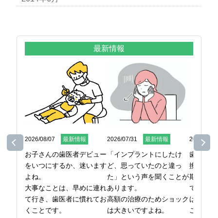
最新情報
2026/08/07
最新情報
2026/07/31
最新情報
2026/07/2
お子さんの歯医者デビュー
「インプラントにしたけ
歯ブラシ
をいつにするか、迷います
ど、思っていたのと違っ
換してい
よね。

た」という声を聞くことが
期間また
大事なことは、早めに連れ
あります。

で決めて
て行き、歯医者に慣れてお
高額の治療のためショック
はないの
くことです。

は大きいですよね。

ここでは