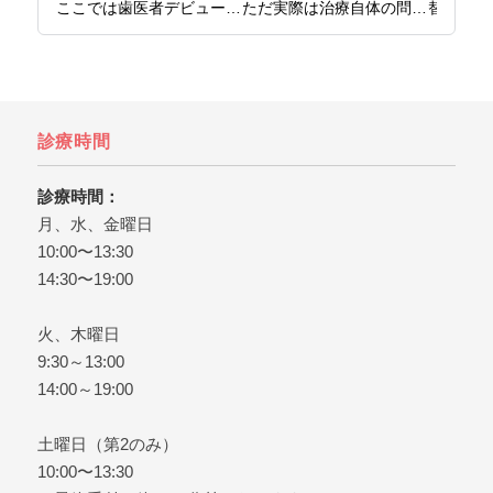
ここでは歯医者デビューの
ただ実際は治療自体の問題
替え時を
時期から、最初の受診で気
というより、事前の確認、
をまとめ
をつけたいことまでお伝え
準備が不足したケースが多
日本橋で
しています。

いです。

ら、日本
お子さんの歯医者デビュー
ここでは後悔しないために
橋グリー
を考えたら、日本橋の歯医
知っておきたいことを解説
ぞ。
診療時間
者、日本橋グリーン歯科ま
しています。

日本橋で歯医者をお探しな
診療時間：
ら、日本橋グリーン歯科ま
月、水、金曜日
でどうぞ。
10:00〜13:30
14:30〜19:00
火、木曜日
9:30～13:00
14:00～19:00
土曜日（第2のみ）
10:00〜13:30