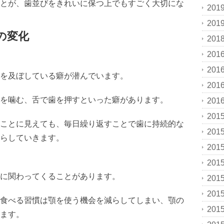
とが、歯並びをきれいに保つ上でもすごく大切にな
201
201
の変化
201
201
201
を及ぼしている癖が潜んでいます。
201
を噛む、舌で歯を押すといった癖があります。
201
201
ことに見えても、毎日繰り返すことで歯に持続的な
201
らしていきます。
201
201
に関わってくることがあります。
201
201
食べる習慣は顎を使う機会を減らしてしまい、顎の
201
ます。