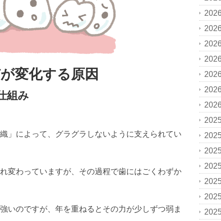
202
202
202
202
びが変化する原因
202
202
仕組み
202
202
織」によって、グラグラしないように支えられてい
202
202
202
れ変わっていますが、その過程で歯にはごくわずか
202
202
強いのですが、年を重ねるとその力が少しずつ弱ま
202