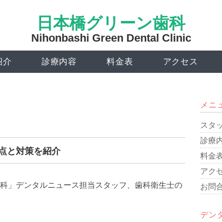
日本橋グリーン歯科
Nihonbashi Green Dental Clinic
紹介
診療内容
料金表
アクセス
メニ
スタ
診療
点と対策を紹介
料金
アク
科」デンタルニュース担当スタッフ、歯科衛生士の
お問
デン