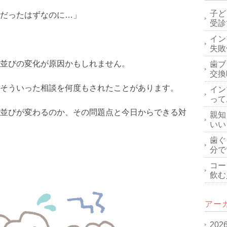
子ど
だったはずなのに…」
受診
イン
失敗
並びの変化が原因かもしれません。
歯ブ
交換
そういった相談を何度もされたことがあります。
イン
って
並びが変わるのか、その問題点と今日からできる対
親知
いい
歯ぐ
分で
コー
飲む
アー
202