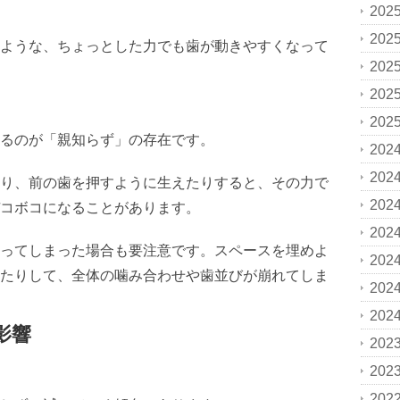
202
202
ような、ちょっとした力でも歯が動きやすくなって
202
202
202
るのが「親知らず」の存在です。
202
202
り、前の歯を押すように生えたりすると、その力で
202
コボコになることがあります。
202
ってしまった場合も要注意です。スペースを埋めよ
202
たりして、全体の噛み合わせや歯並びが崩れてしま
202
202
影響
202
202
202