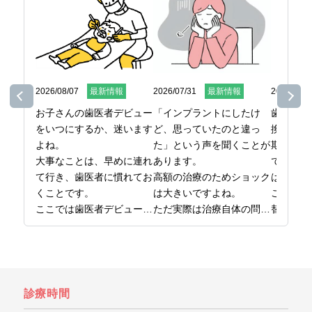
2026/08/07
最新情報
2026/07/31
最新情報
2026/07/2
お子さんの歯医者デビュー
「インプラントにしたけ
歯ブラシ
をいつにするか、迷います
ど、思っていたのと違っ
換してい
よね。

た」という声を聞くことが
期間また
大事なことは、早めに連れ
あります。

で決めて
て行き、歯医者に慣れてお
高額の治療のためショック
はないの
くことです。

は大きいですよね。

ここでは
ここでは歯医者デビューの
ただ実際は治療自体の問題
替え時を
時期から、最初の受診で気
というより、事前の確認、
をまとめ
をつけたいことまでお伝え
準備が不足したケースが多
日本橋で
しています。

いです。

ら、日本
お子さんの歯医者デビュー
ここでは後悔しないために
橋グリー
を考えたら、日本橋の歯医
知っておきたいことを解説
ぞ。
診療時間
者、日本橋グリーン歯科ま
しています。
