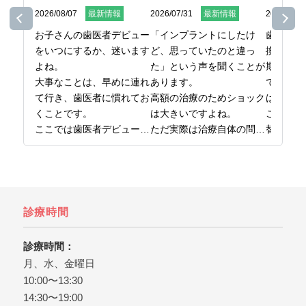
2026/08/07
最新情報
2026/07/31
最新情報
2026/07/2
お子さんの歯医者デビュー
「インプラントにしたけ
歯ブラシ
をいつにするか、迷います
ど、思っていたのと違っ
換してい
よね。

た」という声を聞くことが
期間また
大事なことは、早めに連れ
あります。

で決めて
て行き、歯医者に慣れてお
高額の治療のためショック
はないの
くことです。

は大きいですよね。

ここでは
ここでは歯医者デビューの
ただ実際は治療自体の問題
替え時を
時期から、最初の受診で気
というより、事前の確認、
をまとめ
をつけたいことまでお伝え
準備が不足したケースが多
日本橋で
しています。

いです。

ら、日本
お子さんの歯医者デビュー
ここでは後悔しないために
橋グリー
を考えたら、日本橋の歯医
知っておきたいことを解説
ぞ。
診療時間
者、日本橋グリーン歯科ま
しています。

日本橋で歯医者をお探しな
診療時間：
ら、日本橋グリーン歯科ま
月、水、金曜日
でどうぞ。
10:00〜13:30
14:30〜19:00