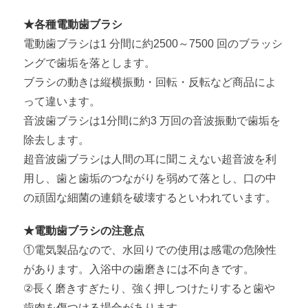
★各種電動歯ブラシ
電動歯ブラシは1 分間に約2500～7500 回のブラッシ
ングで歯垢を落とします。
ブラシの動きは縦横振動・回転・反転など商品によ
って違います。
音波歯ブラシは1分間に約3 万回の音波振動で歯垢を
除去します。
超音波歯ブラシは人間の耳に聞こえない超音波を利
用し、歯と歯垢のつながりを弱めて落とし、口の中
の頑固な細菌の連鎖を破壊するといわれています。
★電動歯ブラシの注意点
①電気製品なので、水回りでの使用は感電の危険性
があります。入浴中の歯磨きには不向きです。
②長く磨きすぎたり、強く押しつけたりすると歯や
歯肉を傷つける場合があります。