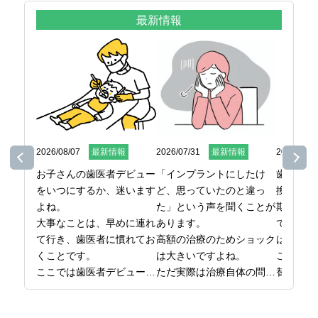
最新情報
2026/08/07
最新情報
2026/07/31
最新情報
2026/07/2
お子さんの歯医者デビュー
「インプラントにしたけ
歯ブラシ
をいつにするか、迷います
ど、思っていたのと違っ
換してい
よね。

た」という声を聞くことが
期間また
大事なことは、早めに連れ
あります。

で決めて
て行き、歯医者に慣れてお
高額の治療のためショック
はないの
くことです。

は大きいですよね。

ここでは
ここでは歯医者デビューの
ただ実際は治療自体の問題
替え時を
時期から、最初の受診で気
というより、事前の確認、
をまとめ
をつけたいことまでお伝え
準備が不足したケースが多
日本橋で