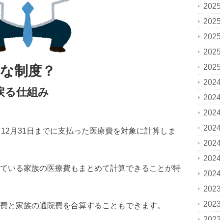
202
202
202
202
202
な制度？
202
戻る仕組み
202
202
202
12月31日までに支払った医療費を対象に計算しま
202
202
ている家族の医療費もまとめて計算できることが特
202
202
202
費と家族の通院費を合算することもできます。
202