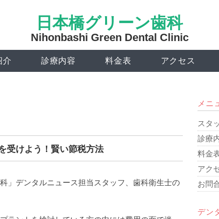
日本橋グリーン歯科
Nihonbashi Green Dental Clinic
紹介
診療内容
料金表
アクセス
メニ
スタ
診療
を受けよう！賢い節税方法
料金
アク
科」デンタルニュース担当スタッフ、歯科衛生士の
お問
デン