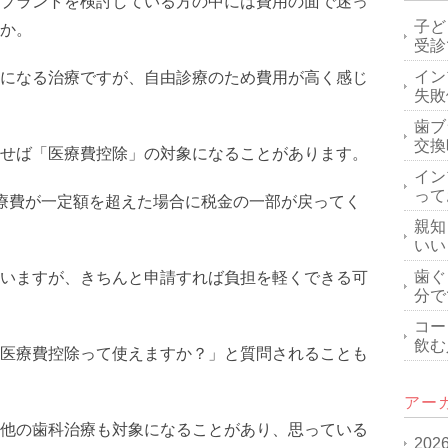
プラントを検討している方の中には費用の面で迷っ
子ど
か。
受診
イン
になる治療ですが、自由診療のため費用が高く感じ
失敗
歯ブ
交換
せば「医療費控除」の対象になることがあります。
イン
って
療費が一定額を超えた場合に税金の一部が戻ってく
親知
いい
歯ぐ
いますが、きちんと申請すれば負担を軽くできる可
分で
コー
飲む
医療費控除って使えますか？」と質問されることも
アー
他の歯科治療も対象になることがあり、思っている
202