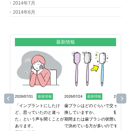
2014年7月
2014年6月
最新情報
2026/07/31
最新情報
2026/07/24
最新情報
2026/07/1
「インプラントにしたけ
歯ブラシはどのぐらいで交
インプラ
ど、思っていたのと違っ
換していますか。

額になる
た」という声を聞くことが
期間または歯ブラシの状態
いという
あります。

で決めている方が多いので
す。
