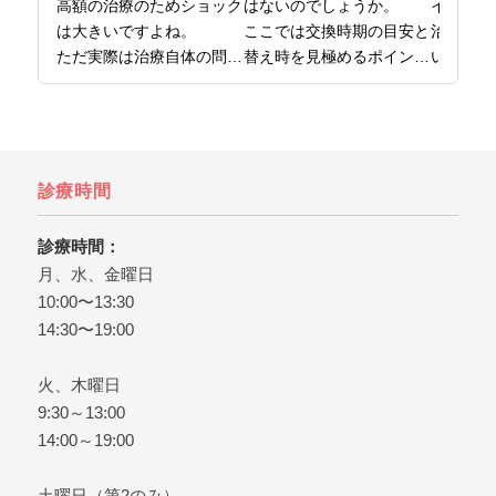
高額の治療のためショック
はないのでしょうか。

インプラ
は大きいですよね。

ここでは交換時期の目安と
治療では
ただ実際は治療自体の問題
替え時を見極めるポイント
い理由に
というより、事前の確認、
をまとめています。

がありま
準備が不足したケースが多
日本橋で歯医者をお探しな
ここでは
いです。

ら、日本橋の歯医者、日本
用の内訳
ここでは後悔しないために
橋グリーン歯科までどう
ントをお
知っておきたいことを解説
ぞ。
インプラ
診療時間
しています。

は、日本
日本橋で歯医者をお探しな
橋グリー
診療時間：
ら、日本橋グリーン歯科ま
ぞ。
月、水、金曜日
でどうぞ。
10:00〜13:30
14:30〜19:00
火、木曜日
9:30～13:00
14:00～19:00
土曜日（第2のみ）