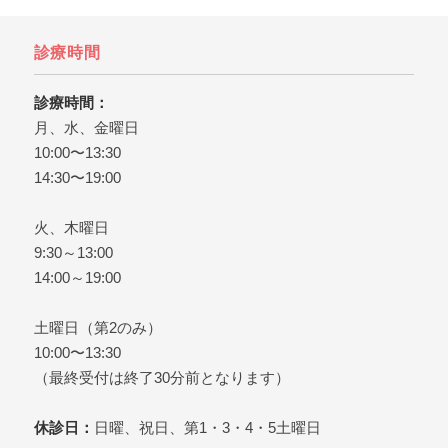
いです。

ら、日本橋の歯医者、日本
用の内訳
ここでは後悔しないために
橋グリーン歯科までどう
ントをお
知っておきたいことを解説
ぞ。
インプラ
診療時間
しています。

は、日本
日本橋で歯医者をお探しな
橋グリー
診療時間：
ら、日本橋グリーン歯科ま
ぞ。
月、水、金曜日
でどうぞ。
10:00〜13:30
14:30〜19:00
火、木曜日
9:30～13:00
14:00～19:00
土曜日（第2のみ）
10:00〜13:30
（最終受付は終了30分前となります）
休診日：
日曜、祝日、第1・3・4・5土曜日