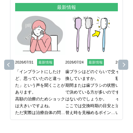
最新情報
2026/07/31
最新情報
2026/07/24
最新情報
2026/07/1
「インプラントにしたけ
歯ブラシはどのぐらいで交
インプラ
ど、思っていたのと違っ
換していますか。

額になる
た」という声を聞くことが
期間または歯ブラシの状態
いという
あります。

で決めている方が多いので
す。

高額の治療のためショック
はないのでしょうか。

インプラ
は大きいですよね。

ここでは交換時期の目安と
治療では
ただ実際は治療自体の問題
替え時を見極めるポイント
い理由に
というより、事前の確認、
をまとめています。

がありま
準備が不足したケースが多
日本橋で歯医者をお探しな
ここでは