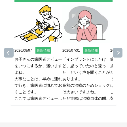
2026/08/07
最新情報
2026/07/31
最新情報
2026/07/2
お子さんの歯医者デビュー
「インプラントにしたけ
歯ブラシ
をいつにするか、迷います
ど、思っていたのと違っ
換してい
よね。

た」という声を聞くことが
期間また
大事なことは、早めに連れ
あります。

で決めて
て行き、歯医者に慣れてお
高額の治療のためショック
はないの
くことです。

は大きいですよね。

ここでは
ここでは歯医者デビューの
ただ実際は治療自体の問題
替え時を
時期から、最初の受診で気
というより、事前の確認、
をまとめ
をつけたいことまでお伝え
準備が不足したケースが多
日本橋で
しています。

いです。

ら、日本
お子さんの歯医者デビュー
ここでは後悔しないために
橋グリー