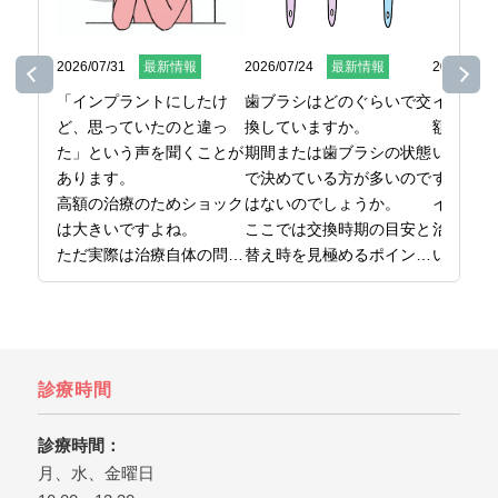
2026/07/31
最新情報
2026/07/24
最新情報
2026/07/1
「インプラントにしたけ
歯ブラシはどのぐらいで交
インプラ
ど、思っていたのと違っ
換していますか。

額になる
た」という声を聞くことが
期間または歯ブラシの状態
いという
あります。

で決めている方が多いので
す。

高額の治療のためショック
はないのでしょうか。

インプラ
は大きいですよね。

ここでは交換時期の目安と
治療では
ただ実際は治療自体の問題
替え時を見極めるポイント
い理由に
というより、事前の確認、
をまとめています。

がありま
準備が不足したケースが多
日本橋で歯医者をお探しな
ここでは
いです。

ら、日本橋の歯医者、日本
用の内訳
ここでは後悔しないために
橋グリーン歯科までどう
ントをお
知っておきたいことを解説
ぞ。
インプラ
診療時間
しています。

は、日本
日本橋で歯医者をお探しな
橋グリー
診療時間：
ら、日本橋グリーン歯科ま
ぞ。
月、水、金曜日
でどうぞ。