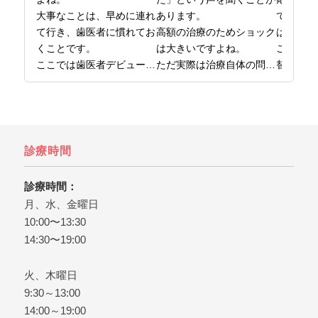
大事なことは、早めに連れ
あります。

で決めて
て行き、歯医者に慣れてお
高額の治療のためショック
はないの
くことです。

は大きいですよね。

ここでは
ここでは歯医者デビューの
ただ実際は治療自体の問題
替え時を
時期から、最初の受診で気
というより、事前の確認、
をまとめ
をつけたいことまでお伝え
準備が不足したケースが多
日本橋で
しています。

いです。

ら、日本
お子さんの歯医者デビュー
ここでは後悔しないために
橋グリー
を考えたら、日本橋の歯医
知っておきたいことを解説
ぞ。
診療時間
者、日本橋グリーン歯科ま
しています。

日本橋で歯医者をお探しな
診療時間：
ら、日本橋グリーン歯科ま
月、水、金曜日
でどうぞ。
10:00〜13:30
14:30〜19:00
火、木曜日
9:30～13:00
14:00～19:00