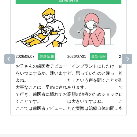
2026/08/07
最新情報
2026/07/31
最新情報
2026/07/2
お子さんの歯医者デビュー
「インプラントにしたけ
歯ブラシ
をいつにするか、迷います
ど、思っていたのと違っ
換してい
よね。

た」という声を聞くことが
期間また
大事なことは、早めに連れ
あります。

で決めて
て行き、歯医者に慣れてお
高額の治療のためショック
はないの
くことです。

は大きいですよね。

ここでは
ここでは歯医者デビューの
ただ実際は治療自体の問題
替え時を
時期から、最初の受診で気
というより、事前の確認、
をまとめ
をつけたいことまでお伝え
準備が不足したケースが多
日本橋で
しています。

いです。

ら、日本
お子さんの歯医者デビュー
ここでは後悔しないために
橋グリー